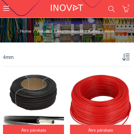
0
Home
Veikals
Elektromateriāli
Kabeļi
4mm
4mm
Ātrs pārskats
Ātrs pārskats