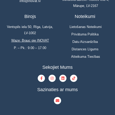
info@inovat.lv
Mārupe, LV-2167
Birojs
Noteikumi
Ventspils iela 50, Rīga, Latvija,
Lietošanas Noteikumi
LV-1002
Privātuma Politika
Waze: Brauc pie INOVAT
Datu Aizsardzība
P. – Pk.: 9.00 – 17.00
Distances Līgums
Atteikuma Tiesības
Sekojiet Mums
Sazinaties ar mums