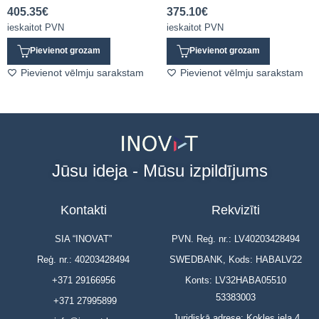
405.35
€
375.10
€
ieskaitot PVN
ieskaitot PVN
Pievienot grozam
Pievienot grozam
Pievienot vēlmju sarakstam
Pievienot vēlmju sarakstam
Jūsu ideja - Mūsu izpildījums
Kontakti
Rekvizīti
SIA “INOVAT”
PVN. Reģ. nr.: LV40203428494
Reģ. nr.: 40203428494
SWEDBANK, Kods: HABALV22
+371 29166956
Konts: LV32HABA05510
53383003
+371 27995899
Juridiskā adrese: Kokles iela 4,