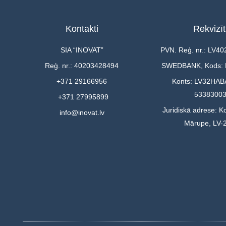
Kontakti
Rekvizīt
SIA “INOVAT”
PVN. Reģ. nr.: LV4
Reģ. nr.: 40203428494
SWEDBANK, Kods:
+371 29166956
Konts: LV32HAB
5338300
+371 27995899
Juridiskā adrese: Ko
info@inovat.lv
Mārupe, LV-