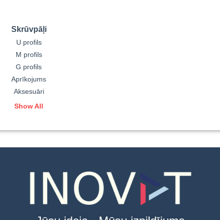
Skrūvpāļi
U profils
M profils
G profils
Aprīkojums
Aksesuāri
Show All