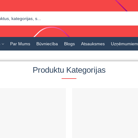
s
Par Mums
Būvniecība
Blogs
Atsauksmes
Uzņēmumiem
Produktu Kategorijas