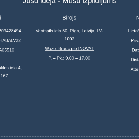
Jūsu ideja - Mūsu izpildījums
i
Birojs
N
0203428494
Ventspils iela 50, Rīga, Latvija, LV-
Lieto
1002
 HABALV22
Priv
Waze: Brauc pie INOVAT
A05510
Dat
3
P. – Pk.: 9.00 – 17.00
Dis
kles iela 4,
Atte
2167