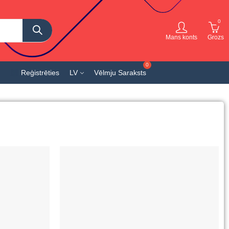
0
Mans konts
Grozs
Reģistrēties
LV
Vēlmju Saraksts