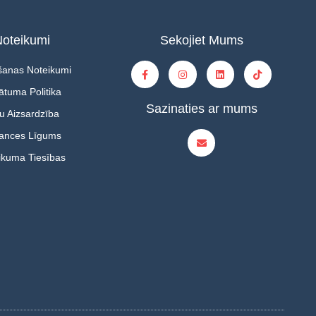
oteikumi
Sekojiet Mums
šanas Noteikumi
ātuma Politika
Sazinaties ar mums
u Aizsardzība
tances Līgums
ikuma Tiesības