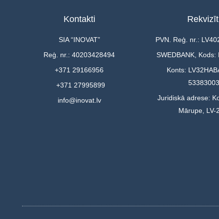
Kontakti
Rekvizīt
SIA “INOVAT”
PVN. Reģ. nr.: LV4
Reģ. nr.: 40203428494
SWEDBANK, Kods:
+371 29166956
Konts: LV32HAB
5338300
+371 27995899
Juridiskā adrese: Ko
info@inovat.lv
Mārupe, LV-