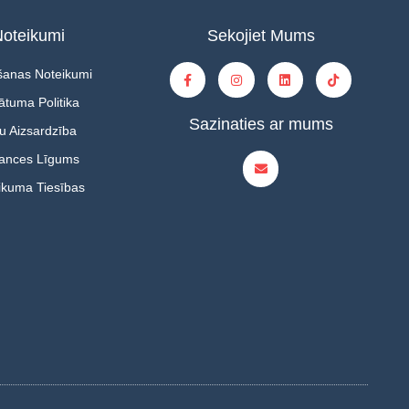
oteikumi
Sekojiet Mums
šanas Noteikumi
ātuma Politika
Sazinaties ar mums
u Aizsardzība
tances Līgums
ikuma Tiesības