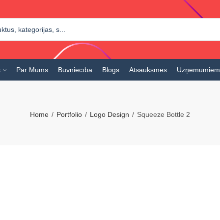
s
Par Mums
Būvniecība
Blogs
Atsauksmes
Uzņēmumiem
Home
Portfolio
Logo Design
Squeeze Bottle 2