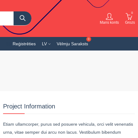
0
Mans konts
Grozs
Reģistrēties
LV
Vēlmju Saraksts
Project Information
Etiam ullamcorper, purus sed posuere vehicula, orci velit venenatis
urna, vitae semper dui arcu non lacus. Vestibulum bibendum