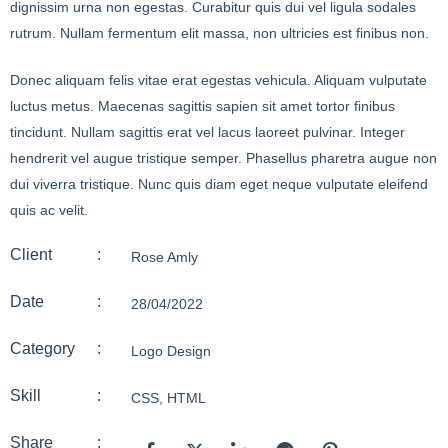
dignissim urna non egestas. Curabitur quis dui vel ligula sodales
rutrum. Nullam fermentum elit massa, non ultricies est finibus non.
Donec aliquam felis vitae erat egestas vehicula. Aliquam vulputate
luctus metus. Maecenas sagittis sapien sit amet tortor finibus
tincidunt. Nullam sagittis erat vel lacus laoreet pulvinar. Integer
hendrerit vel augue tristique semper. Phasellus pharetra augue non
dui viverra tristique. Nunc quis diam eget neque vulputate eleifend
quis ac velit.
Client
:
Rose Amly
Date
:
28/04/2022
Category
:
Logo Design
Skill
:
CSS
,
HTML
Share
: