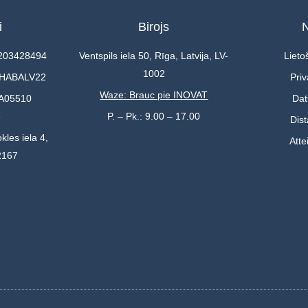
i
Birojs
N
0203428494
Ventspils iela 50, Rīga, Latvija, LV-
Lieto
1002
 HABALV22
Priv
Waze: Brauc pie INOVAT
A05510
Dat
3
P. – Pk.: 9.00 – 17.00
Dis
kles iela 4,
Atte
2167