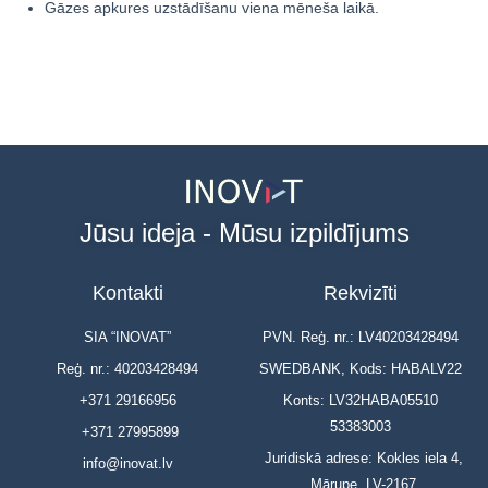
Gāzes apkures uzstādīšanu viena mēneša laikā.
Jūsu ideja - Mūsu izpildījums
Kontakti
Rekvizīti
SIA “INOVAT”
PVN. Reģ. nr.: LV40203428494
Reģ. nr.: 40203428494
SWEDBANK, Kods: HABALV22
+371 29166956
Konts: LV32HABA05510
53383003
+371 27995899
Juridiskā adrese: Kokles iela 4,
info@inovat.lv
Mārupe, LV-2167