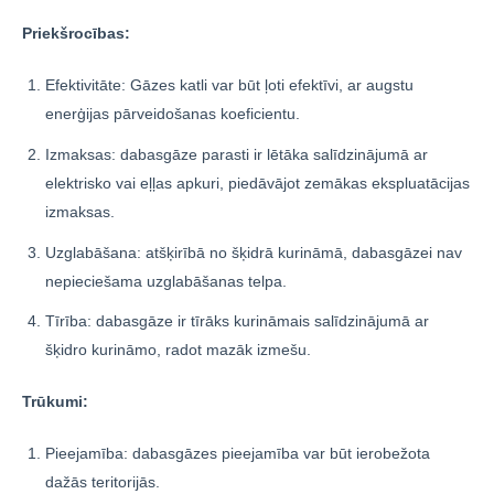
Priekšrocības:
Efektivitāte: Gāzes katli var būt ļoti efektīvi, ar augstu
enerģijas pārveidošanas koeficientu.
Izmaksas: dabasgāze parasti ir lētāka salīdzinājumā ar
elektrisko vai eļļas apkuri, piedāvājot zemākas ekspluatācijas
izmaksas.
Uzglabāšana: atšķirībā no šķidrā kurināmā, dabasgāzei nav
nepieciešama uzglabāšanas telpa.
Tīrība: dabasgāze ir tīrāks kurināmais salīdzinājumā ar
šķidro kurināmo, radot mazāk izmešu.
Trūkumi:
Pieejamība: dabasgāzes pieejamība var būt ierobežota
dažās teritorijās.