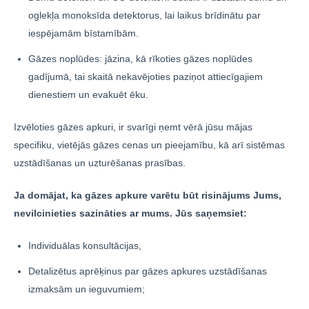
oglekļa monoksīda detektorus, lai laikus brīdinātu par
iespējamām bīstamībām.
Gāzes noplūdes: jāzina, kā rīkoties gāzes noplūdes
gadījumā, tai skaitā nekavējoties paziņot attiecīgajiem
dienestiem un evakuēt ēku.
Izvēloties gāzes apkuri, ir svarīgi ņemt vērā jūsu mājas
specifiku, vietējās gāzes cenas un pieejamību, kā arī sistēmas
uzstādīšanas un uzturēšanas prasības.
Ja domājat, ka gāzes apkure varētu būt risinājums Jums,
nevilcinieties sazināties ar mums. Jūs saņemsiet:
Individuālas konsultācijas,
Detalizētus aprēķinus par gāzes apkures uzstādīšanas
izmaksām un ieguvumiem;