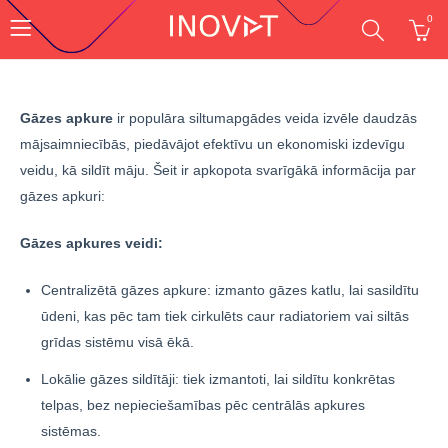
0
Gāzes apkure
ir populāra siltumapgādes veida izvēle daudzās
mājsaimniecībās, piedāvājot efektīvu un ekonomiski izdevīgu
veidu, kā sildīt māju. Šeit ir apkopota svarīgākā informācija par
gāzes apkuri:
Gāzes apkures veidi:
Centralizētā gāzes apkure: izmanto gāzes katlu, lai sasildītu
ūdeni, kas pēc tam tiek cirkulēts caur radiatoriem vai siltās
grīdas sistēmu visā ēkā.
Lokālie gāzes sildītāji: tiek izmantoti, lai sildītu konkrētas
telpas, bez nepieciešamības pēc centrālās apkures
sistēmas.