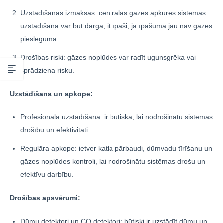
Uzstādīšanas izmaksas: centrālās gāzes apkures sistēmas
uzstādīšana var būt dārga, it īpaši, ja īpašumā jau nav gāzes
pieslēguma.
Drošības riski: gāzes noplūdes var radīt ugunsgrēka vai
sprādziena risku.
Uzstādīšana un apkope:
Profesionāla uzstādīšana: ir būtiska, lai nodrošinātu sistēmas
drošību un efektivitāti.
Regulāra apkope: ietver katla pārbaudi, dūmvadu tīrīšanu un
gāzes noplūdes kontroli, lai nodrošinātu sistēmas drošu un
efektīvu darbību.
Drošības apsvērumi:
Dūmu detektori un CO detektori: būtiski ir uzstādīt dūmu un