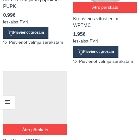
PUPK
Ātrs pārskats
0.99
€
Kronšteins vītņstienim
ieskaitot PVN
WPTMC
Pievienot grozam
1.95
€
ieskaitot PVN
Pievienot vēlmju sarakstam
Pievienot grozam
Pievienot vēlmju sarakstam
Ātrs pārskats