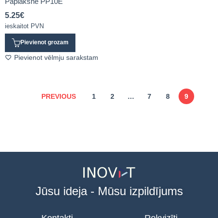
Paplāksne PP10E
5.25
€
ieskaitot PVN
Pievienot grozam
Pievienot vēlmju sarakstam
PREVIOUS
1
2
…
7
8
9
Jūsu ideja - Mūsu izpildījums