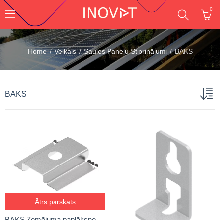
0
Home
Veikals
Saules Paneļu Stiprinājumi
BAKS
BAKS
Ātrs pārskats
BAKS Zemējuma paplāksne