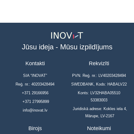
Jūsu ideja - Mūsu izpildījums
Kontakti
Rekvizīti
SIA “INOVAT”
PVN. Reģ. nr.: LV40203428494
Reģ. nr.: 40203428494
SWEDBANK, Kods: HABALV22
+371 29166956
Konts: LV32HABA05510
53383003
+371 27995899
Juridiskā adrese: Kokles iela 4,
info@inovat.lv
Mārupe, LV-2167
Birojs
Noteikumi