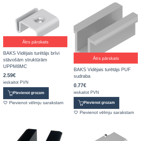
Ātrs pārskats
BAKS Vidējais turētājs brīvi
Ātrs pārskats
stāvošām struktūrām
UPPM8MC
BAKS Vidējais turētājs PUF
2.59
€
sudraba
ieskaitot PVN
0.77
€
ieskaitot PVN
Pievienot grozam
Pievienot vēlmju sarakstam
Pievienot grozam
Pievienot vēlmju sarakstam