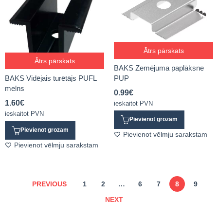
Ātrs pārskats
Ātrs pārskats
BAKS Zemējuma paplāksne
PUP
BAKS Vidējais turētājs PUFL
melns
0.99
€
1.60
€
ieskaitot PVN
ieskaitot PVN
Pievienot grozam
Pievienot grozam
Pievienot vēlmju sarakstam
Pievienot vēlmju sarakstam
PREVIOUS
1
2
…
6
7
8
9
NEXT