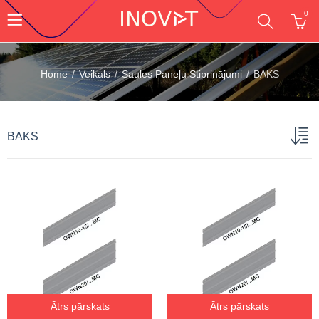
0
Home
Veikals
Saules Paneļu Stiprinājumi
BAKS
BAKS
Ātrs pārskats
Ātrs pārskats