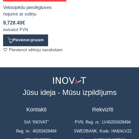
Velosipēdu pieslēgtuves
nojume ar soliņu
9,728.40
€
ieskaitot PVN
Pievienot grozam
Pievienot vēlmju sarakstam
Jūsu ideja - Mūsu izpildījums
Kontakti
Rekvizīti
SIA “INOVAT”
PVN. Reģ. nr.: LV40203428494
Reģ. nr.: 40203428494
SWEDBANK, Kods: HABALV22