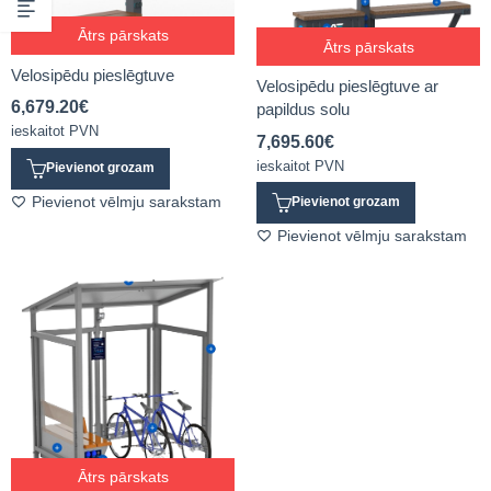
Ātrs pārskats
Ātrs pārskats
Velosipēdu pieslēgtuve
Velosipēdu pieslēgtuve ar
6,679.20
€
papildus solu
ieskaitot PVN
7,695.60
€
ieskaitot PVN
Pievienot grozam
Pievienot vēlmju sarakstam
Pievienot grozam
Pievienot vēlmju sarakstam
Ātrs pārskats