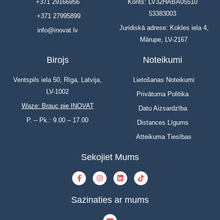
+371 29166956
Konts: LV32HABA05510
53383003
+371 27995899
Juridiskā adrese: Kokles iela 4,
info@inovat.lv
Mārupe, LV-2167
Birojs
Noteikumi
Ventspils iela 50, Rīga, Latvija,
Lietošanas Noteikumi
LV-1002
Privātuma Politika
Waze: Brauc pie INOVAT
Datu Aizsardzība
P. – Pk.: 9.00 – 17.00
Distances Līgums
Atteikuma Tiesības
Sekojiet Mums
Sazinaties ar mums