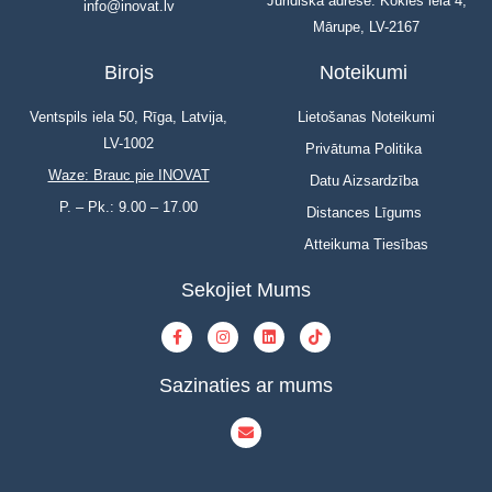
Juridiskā adrese: Kokles iela 4,
info@inovat.lv
Mārupe, LV-2167
Birojs
Noteikumi
Ventspils iela 50, Rīga, Latvija,
Lietošanas Noteikumi
LV-1002
Privātuma Politika
Waze: Brauc pie INOVAT
Datu Aizsardzība
P. – Pk.: 9.00 – 17.00
Distances Līgums
Atteikuma Tiesības
Sekojiet Mums
Sazinaties ar mums