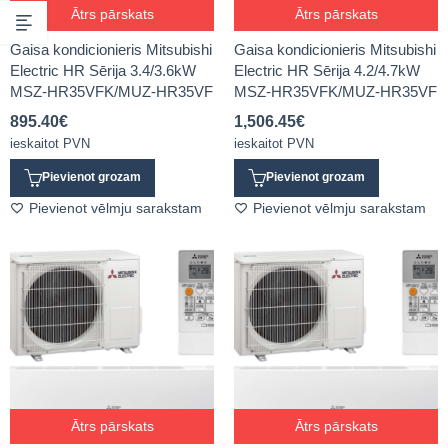
Ātrs pārskats
Ātrs pārskats
Gaisa kondicionieris Mitsubishi
Gaisa kondicionieris Mitsubishi
Electric HR Sērija 3.4/3.6kW
Electric HR Sērija 4.2/4.7kW
MSZ-HR35VFK/MUZ-HR35VF
MSZ-HR35VFK/MUZ-HR35VF
895.40
€
1,506.45
€
ieskaitot PVN
ieskaitot PVN
Pievienot grozam
Pievienot grozam
Pievienot vēlmju sarakstam
Pievienot vēlmju sarakstam
Ātrs pārskats
Ātrs pārskats