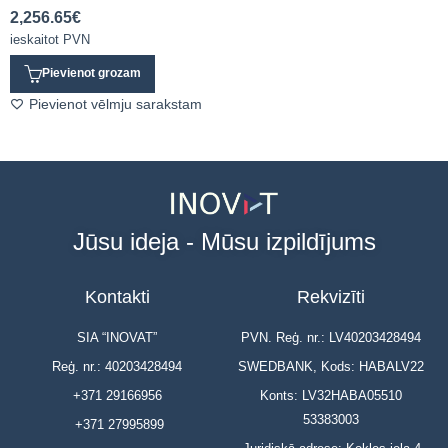
2,256.65
€
ieskaitot PVN
Pievienot grozam
Pievienot vēlmju sarakstam
Jūsu ideja - Mūsu izpildījums
Kontakti
Rekvizīti
SIA “INOVAT”
PVN. Reģ. nr.: LV40203428494
Reģ. nr.: 40203428494
SWEDBANK, Kods: HABALV22
+371 29166956
Konts: LV32HABA05510
53383003
+371 27995899