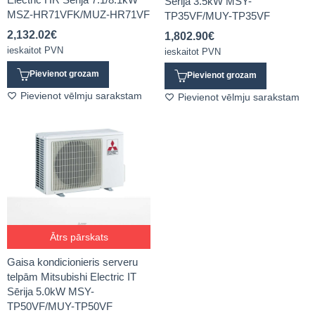
Sērija 3.5kW MSY-
MSZ-HR71VFK/MUZ-HR71VF
TP35VF/MUY-TP35VF
2,132.02
€
1,802.90
€
ieskaitot PVN
ieskaitot PVN
Pievienot grozam
Pievienot grozam
Pievienot vēlmju sarakstam
Pievienot vēlmju sarakstam
Ātrs pārskats
Gaisa kondicionieris serveru
telpām Mitsubishi Electric IT
Sērija 5.0kW MSY-
TP50VF/MUY-TP50VF