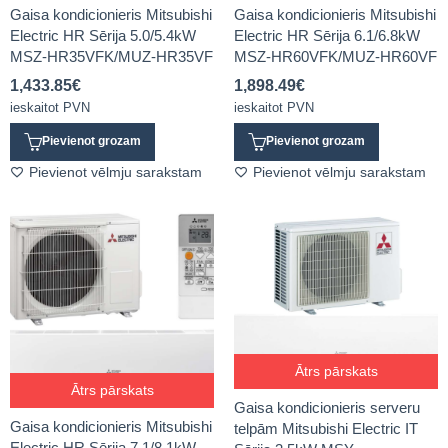
Gaisa kondicionieris Mitsubishi
Gaisa kondicionieris Mitsubishi
Electric HR Sērija 5.0/5.4kW
Electric HR Sērija 6.1/6.8kW
MSZ-HR35VFK/MUZ-HR35VF
MSZ-HR60VFK/MUZ-HR60VF
1,433.85
€
1,898.49
€
ieskaitot PVN
ieskaitot PVN
Pievienot grozam
Pievienot grozam
Pievienot vēlmju sarakstam
Pievienot vēlmju sarakstam
Ātrs pārskats
Ātrs pārskats
Gaisa kondicionieris serveru
Gaisa kondicionieris Mitsubishi
telpām Mitsubishi Electric IT
Electric HR Sērija 7.1/8.1kW