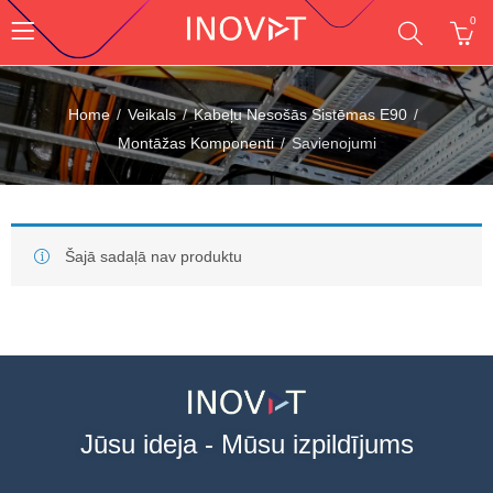
0
Home
Veikals
Kabeļu Nesošās Sistēmas E90
Montāžas Komponenti
Savienojumi
Šajā sadaļā nav produktu
Jūsu ideja - Mūsu izpildījums