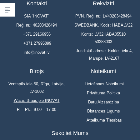
Kontakti
Rekvizīti
SIA “INOVAT”
PVN. Reģ. nr.: LV40203428494
Reģ. nr.: 40203428494
SWEDBANK, Kods: HABALV22
+371 29166956
Konts: LV32HABA05510
53383003
+371 27995899
Juridiskā adrese: Kokles iela 4,
info@inovat.lv
Mārupe, LV-2167
Birojs
Noteikumi
Ventspils iela 50, Rīga, Latvija,
Lietošanas Noteikumi
LV-1002
Privātuma Politika
Waze: Brauc pie INOVAT
Datu Aizsardzība
P. – Pk.: 9.00 – 17.00
Distances Līgums
Atteikuma Tiesības
Sekojiet Mums