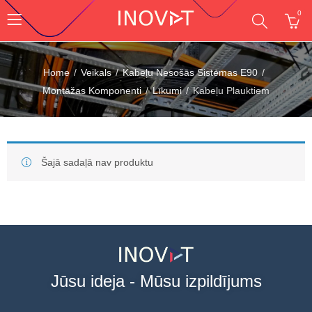
0
Home
Veikals
Kabeļu Nesošās Sistēmas E90
Montāžas Komponenti
Līkumi
Kabeļu Plauktiem
Šajā sadaļā nav produktu
Jūsu ideja - Mūsu izpildījums