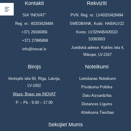
Kontakti
Rekvizīti
SIA “INOVAT”
PVN. Reģ. nr.: LV40203428494
Reģ. nr.: 40203428494
SWEDBANK, Kods: HABALV22
+371 29166956
Konts: LV32HABA05510
53383003
+371 27995899
Juridiskā adrese: Kokles iela 4,
info@inovat.lv
Mārupe, LV-2167
Birojs
Noteikumi
Ventspils iela 50, Rīga, Latvija,
Lietošanas Noteikumi
LV-1002
Privātuma Politika
Waze: Brauc pie INOVAT
Datu Aizsardzība
P. – Pk.: 9.00 – 17.00
Distances Līgums
Atteikuma Tiesības
Sekojiet Mums