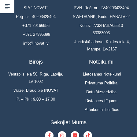
SIA “INOVAT”
PVN. Reģ. nr.: LV40203428494
Reģ. nr.: 40203428494
SWEDBANK, Kods: HABALV22
+371 29166956
Konts: LV32HABA05510
53383003
+371 27995899
Juridiskā adrese: Kokles iela 4,
info@inovat.lv
Mārupe, LV-2167
Birojs
Noteikumi
Ventspils iela 50, Rīga, Latvija,
Lietošanas Noteikumi
LV-1002
Privātuma Politika
Waze: Brauc pie INOVAT
Datu Aizsardzība
P. – Pk.: 9.00 – 17.00
Distances Līgums
Atteikuma Tiesības
Sekojiet Mums