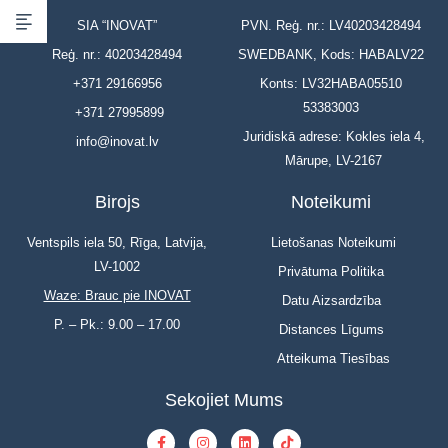
SIA “INOVAT”
PVN. Reģ. nr.: LV40203428494
Reģ. nr.: 40203428494
SWEDBANK, Kods: HABALV22
+371 29166956
Konts: LV32HABA05510
53383003
+371 27995899
Juridiskā adrese: Kokles iela 4,
info@inovat.lv
Mārupe, LV-2167
Birojs
Noteikumi
Ventspils iela 50, Rīga, Latvija,
Lietošanas Noteikumi
LV-1002
Privātuma Politika
Waze: Brauc pie INOVAT
Datu Aizsardzība
P. – Pk.: 9.00 – 17.00
Distances Līgums
Atteikuma Tiesības
Sekojiet Mums