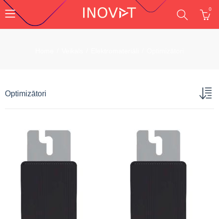
0
Home
Veikals
Elektromateriāli
Optimizātori
Optimizātori