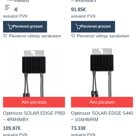
– 4RM4MBN
– 4RM4MBY
59.65
€
91.85
€
ieskaitot PVN
ieskaitot PVN
Pievienot grozam
Pievienot grozam
Pievienot vēlmju sarakstam
Pievienot vēlmju sarakstam
Ātrs pārskats
Ātrs pārskats
Optimizer SOLAR EDGE P950
Optimizer SOLAR EDGE S440
– 4RM4MBY
– 1GM4MRM
105.97
€
73.33
€
ieskaitot PVN
ieskaitot PVN