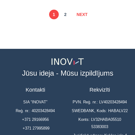
1
2
NEXT
Jūsu ideja - Mūsu izpildījums
Kontakti
Rekvizīti
SIA “INOVAT”
PVN. Reģ. nr.: LV40203428494
Reģ. nr.: 40203428494
SWEDBANK, Kods: HABALV22
+371 29166956
Konts: LV32HABA05510
53383003
+371 27995899