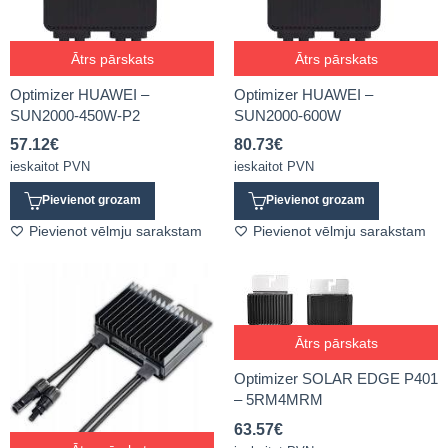
Ātrs pārskats
Ātrs pārskats
Optimizer HUAWEI –
Optimizer HUAWEI –
SUN2000-450W-P2
SUN2000-600W
57.12
€
80.73
€
ieskaitot PVN
ieskaitot PVN
Pievienot grozam
Pievienot grozam
Pievienot vēlmju sarakstam
Pievienot vēlmju sarakstam
Ātrs pārskats
Optimizer SOLAR EDGE P401
– 5RM4MRM
63.57
€