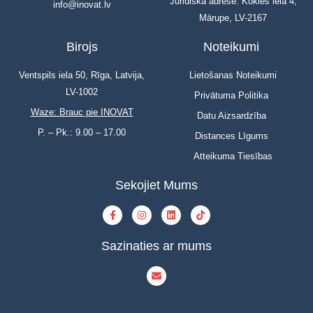
Juridiskā adrese: Kokles iela 4,
info@inovat.lv
Mārupe, LV-2167
Birojs
Noteikumi
Ventspils iela 50, Rīga, Latvija,
Lietošanas Noteikumi
LV-1002
Privātuma Politika
Waze: Brauc pie INOVAT
Datu Aizsardzība
P. – Pk.: 9.00 – 17.00
Distances Līgums
Atteikuma Tiesības
Sekojiet Mums
Sazinaties ar mums